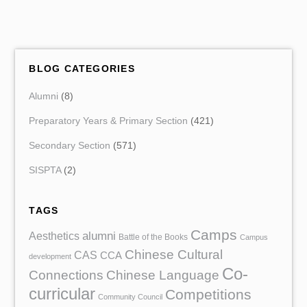
一张简单的床、一个做饭的炉头、一张桌子和椅子，但他们也觉
得很满足。当初来到这个康复村，看见那生活环境，说真的，我
们心里还是有百般的不愿意住在这儿。但我们慢慢适应了环境，
和老人家们混熟了，发现其实康复村也没有我们想象的那么差。
老人家们的家是没有洗手间的，所以他们要上廁所的话必须走到
BLOG CATEGORIES
外面的公共廁所，而且通往公共廁所的路很不平坦，对于行动不
便，需要坐轮椅的老人家是很不便利。于是我们决定要为他们铺
Alumni
(8)
路，令到通往公共廁所的那条路较为平坦。我们一直认为是我们
在帮他们，但其实他们根本不需要我们的帮助，反而是他们在旁
Preparatory Years & Primary Section
(421)
边教我们如何铺路，帮我们把混凝土和砂石混在一起。老人家们
更需要的，是我们的陪伴。很多老人家都跟我们说，我们不需要
Secondary Section
(571)
为他们做些什么，只是简简单单跟他们聊聊天，吃一下他们做的
饭就已经很足够。 我们认为老人家们那么久没有到外面走过，肯
SISPTA
(2)
定很想去外面走走，所以我们决定要带他们到明仕田园观光。但
出乎意料的是，很多老人家都不想去。他们有的因为身体不好，
不能坐长途车，又或者还担心外面对他们的眼光，所以宁愿留在
村里，以后都不到外面去。在最后一天，我们为老人家们做了一
TAGS
顿大餐，他们都吃得很津津有味。后来我们还为他们唱歌作表
Camps
演，虽然我们的歌喉真的有待改进，但他们也听得很开心。在临
Aesthetics
alumni
Battle of the Books
Campus
走前，我们为老人们送上相册作为纪念。看见老人们收到相册那
Chinese Cultural
CAS
CCA
development
喜极而泣的样子，我们将会铭记心头。这星期的点点滴滴，都成
Co-
为了我们最美好的回忆。
Chinese Language
Connections
curricular
Competitions
Community Council