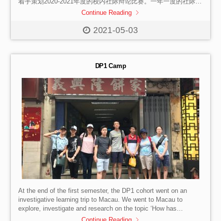
着手策划2020-2021年度的校内社际辩论比赛。一年一度的社际辩
论比赛是我校的传统活动之一，目的是在推广中文辩论的同时，
Continue Reading
为学生们提供交流想法的平台，并锻炼学生们的中文语言组织与
表达能力。 在辩题设定方面，主要是结合我们在现实生活中会遇
2021-05-03
到的问题与困惑，让学生们站在不同立场上进行多方面多层次的
思考。在新冠疫情肆虐之下，学生们无法回校上学，也使今年的
比赛面临更大的挑战。 从真正开始准备到决赛结束，一共历
时两个月，但也着实是让我们头疼、焦虑的两个月。在制定赛
DP1 Camp
制、整理比赛规则的过程中并没有产生十分多的困难。参考了学
长学姐们举办历年辩论比赛留下的经验和资料，在假期里，我们
很快地完成了初步的计划及准备工作。但是在后期与老师沟通
后，我才突然意识到这次比赛与往届的不同，举办比赛也远比我
想象的困难，不但有很多锁碎的问题要解决，也有很多要考虑、
顾及的事项，比如如何分组，请哪些老师做评判，如何安排比赛
时间等等。与此同时，今年我们还多了一个阻碍，就是新冠疫
情。疫情下，学校只能有限度开放，即使学生能回校上课，我们
也需要考虑到无法聚众的情况，因此我们无法完全像以往一样在
教室或礼堂举办现场辩论比赛。在无法面对面的情况下，我们唯
一可以想到，也是在这种情况下最好的方式就是以zoom为平台，
用网上辩论的形式来比赛。因为有参加过网辩的经验，导致心大
的我一开始就掉以轻心，认为只是把辩论搬到zoom上，然而事实
是，在网辩的策划中我体会到了“参加比赛”和“举办比赛”巨大的区
At the end of the first semester, the DP1 cohort went on an
别。 我们先与常老师商讨，将初赛、季军赛和冠军赛的时间
investigative learning trip to Macau. We went to Macau to
和辩题确定下来，由于上课时间缩短，我们只能将初赛和季军赛
explore, investigate and research on the topic ‘How has
安排在放学后的时间。确定好后，我们安排四个社的社长进行线
Macau’s culture and economy changed and continued since its
Continue Reading