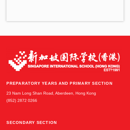
i
v
e
s
PREPARATORY YEARS AND PRIMARY SECTION
23 Nam Long Shan Road, Aberdeen, Hong Kong
(852) 2872 0266
SECONDARY SECTION