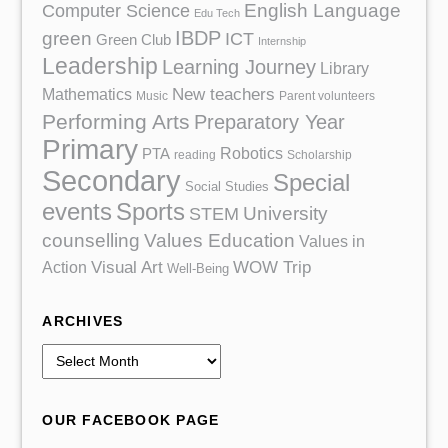
English Language
Computer Science
Edu Tech
IBDP
green
ICT
Green Club
Internship
Leadership
Learning Journey
Library
Mathematics
New teachers
Music
Parent volunteers
Performing Arts
Preparatory Year
Primary
Robotics
PTA
reading
Scholarship
Secondary
Special
Social Studies
events
Sports
University
STEM
counselling
Values Education
Values in
Action
Visual Art
WOW Trip
Well-Being
ARCHIVES
A
r
c
OUR FACEBOOK PAGE
h