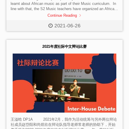
learnt about African music as part of their Music curriculum. In
line with that, the S2 Music teachers have organized an African
drumming and dance workshop for the last music lesson of the
Continue Reading
academic year in the last week of May. Two instructors from
Africa have been invited to conduct this workshop. Djembes
2021-06-26
were provided for every student. Students were able to try the
three types of strikes on an […]
2021年度社际中文辩论比赛
王溢晗 DP1A 2021年2月，我作为活动统筹与另外两位辩论
社成员赵岱阳和尚煜欣在辩论队指导老师常老师的协助下，开始