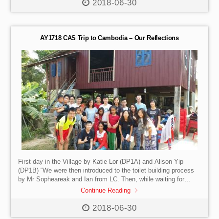
the children immediately. Despite the differences in language,
2018-06-30
评委和观众往往会分不清是谁在发言，情况一度有些混乱。汲取
background and culture, our willingness to serve and connect
了这个教训后，我们研究并更改了网上平台的设定，在辩手发言
with the children enabled us to […]
的时候利用zoom的聚焦功能，让大家清楚看到正在发言的辩手。
经过这些及时的调整与改进，初赛和季军赛总算是有惊无险地结
AY1718 CAS Trip to Cambodia – Our Reflections
束了。 最后最为重要的，也就是在全校范围直播的冠军赛，
我们选用了星期三周会的时间在礼堂举办。因为当时只容许一半
学生回校上课，所以只有中二和DP1的同学能在现场观看，其他
年级的同学必须通过直播在家里观看。为了保持社交距离，我们
安排中二的学生在7层观看，DP1的同学则在9层，同学们之间都
按要求空出一个座位来保持社交距离，并不得摘下口罩。由于参
赛的选手中有两位中一同学，而当天他们本应是在家上网课的，
所幸家长们都非常支持我们的活动，特意安排交通，让参赛的中
一同学当天回校上网课并参加比赛。当天，由我担任主席，赵岱
阳担任计时员，我紧张得不行，一遍遍和参赛选手们确认赛制，
一遍遍叮嘱注意事项，生怕场上出现任何差错，甚至比自己参加
比赛还要紧张许多。 经历过十分曲折的准备筹办过程，我感
受到了作为“主办方”也不是件那么容易的事情，一场看似简单的比
赛，实际上背后需要准备，考虑的远比我们最初想象的要多。在
这短短的两个月里，十分感谢一直指导、协助我们准备的常老
First day in the Village by Katie Lor (DP1A) and Alison Yip
师，以及优秀的搭档赵岱阳和尚煜欣。也感谢支持我们比赛的家
(DP1B) “We were then introduced to the toilet building process
长、老师和各社的社长，还有积极参加比赛的同学们。因为许多
by Mr Sopheareak and Ian from LC. Then, while waiting for
的“第一次”，或许这次的比赛并没有像理想中那么完美，但这次策
dinner to arrive, we played with the kids in the village for a while
Continue Reading
划社际辩论所带给我的成长经历，远比我所完成的内容更重要。
and gave them piggyback rides. It was an exhausting but
2021 年5月 3日
fulfilling experience. We had a nice dinner and a reflection
2018-06-30
session with lots of insects and finally, we showered and