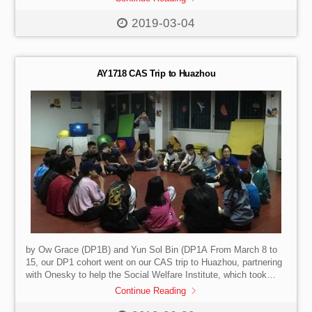
下抽签，告知他们初赛辩题和时间，让他们开始安排参赛成员，
handover to China?’. From there we were told to plan a trip and
同时我们也要发送宣传邮件，向全校师生公布比赛信息。随后我
appropriate activities to see what we could find about such a
2019-03-04
们开始发邮件邀请老师们担任比赛评委，但由于老师们也有自己
topic. As somebody who has never been to Macau before, I was
所属的社，所以我们在邀请评委的时候也会将同社的老师与参赛
quite surprised by […]
成员分开，以确保公平性。 以往我们去参加比赛的时候，一
切都是主办方准备好的，我只需要以辩手的身份备赛、了解规则
AY1718 CAS Trip to Huazhou
和赛制然后按时参加比赛即可，不需要考虑比赛的其他因素，评
委是谁，怎么计时，或者其它突发事件。即使这些事情发生，主
办方自然会去解决。但这次我们成为了“主办方”，所以需要承担更
多的责任，需要考虑到比赛中会发生的一切状况，也需要清楚所
有的流程，计时等等。每一个环节的每一个细节都不可以出现差
错，因为出现了差错，就会影响比赛，继而影响辩手的表现、影
响比赛的公平性。因此，作为主办者之一，我必须负起责任，及
时作出调节与应变措施。尤其是在比赛过程中，如果发生一些突
发事件导致比赛“支离破碎”， 对于我来说真可谓是“大型社会死亡
现场”，无地自容。因为不希望自己主办的辩论比赛给同学们留下
不好的印象，所以我们会尽可能想到所有细节，预判一切会发生
的变动。这也是我主要焦虑的来源，导致我认为以主办方的身份
举办比赛比以辩手的身份参加比赛更为紧张。 两场初赛在同
一时间进行，由尚煜欣和赵岱阳分别负责两场比赛，担任主席和
by Ow Grace (DP1B) and Yun Sol Bin (DP1A From March 8 to
计时员的角色，而我则“两边跑”看看有什么问题是我们在策划中没
15, our DP1 cohort went on our CAS trip to Huazhou, partnering
有考虑到的，以便在后面的比赛中加以改善。初赛中我们也发现
with Onesky to help the Social Welfare Institute, which took
了不少的问题，比如有参赛成员仍不熟悉赛制，以至于比赛进行
care of children with mental and physical disabilities. From the
Continue Reading
得并不是很顺畅。于是，在季军赛和冠军赛开始前我们紧急召集
moment we had arrived in the Institute, we had warmed up to
了参赛成员们，向他们介绍赛制。此外，由于比赛在网上进行，