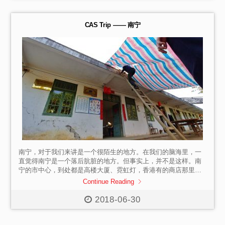
prepared for the […]
CAS Trip —— 南宁
南宁，对于我们来讲是一个很陌生的地方。在我们的脑海里，一
直觉得南宁是一个落后肮脏的地方。但事实上，并不是这样。南
宁的市中心，到处都是高楼大厦、霓虹灯，香港有的商店那里也
有，这实在令我们惊讶。在城市待了一天后，我们便出发到麻风
Continue Reading
病康复村。 我们坐了数小时的车才到达康复村，康复村的入口并
不明显，周围都是泥泞和菜园，可想而知康复村是多么的与世隔
2018-06-30
绝。康复村里面住了十几位老人家，他们都是麻风病的康复者。
他们虽然痊愈了，但麻风病为他们带来了很多身体上的缺陷，同
时也带来了社会的歧视。老人家们住的房子虽然很简陋，只是有